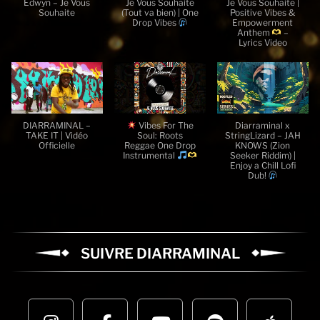
Edwyn – Je Vous
Je Vous Souhaite
Je Vous Souhaite |
Souhaite
(Tout va bien) | One
Positive Vibes &
Drop Vibes
Empowerment
Anthem
–
Lyrics Video
DIARRAMINAL –
Vibes For The
Diarraminal x
TAKE IT | Vidéo
Soul: Roots
StringLizard – JAH
Officielle
Reggae One Drop
KNOWS (Zion
Instrumental
Seeker Riddim) |
Enjoy a Chill Lofi
Dub!
SUIVRE
DIARRAMINAL