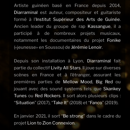
Artiste guinéen basé en France depuis 2014,
Diarraminal
est auteur, compositeur et guitariste
formé à l’
Institut Supérieur des Arts de Guinée
.
Ancien leader du groupe de rap
Kassangue
, il a
participé à de nombreux projets musicaux,
notamment les documentaires du projet
Fonike
(«jeunesse» en Soussou) de
Jérémie Lenoir
.
Depuis son installation à Lyon,
Diarraminal
fait
partie du collectif
Livity All Stars
. Il joue sur diverses
scènes en France et à l’étranger, assurant les
premières parties de
Mellow Mood
,
Big Red
ou
jouant avec des sound systems tels que
Skankey
Tunes
ou
Red Rockers
. Il sort alors plusieurs clips :
“
Situation
” (2017), “
Take It
” (2018) et “
Fanco
” (2019).
En janvier 2021, il sort “
Be strong
” dans le cadre du
projet
Lion to Zion Connexion
.